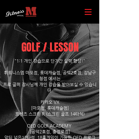
GOLF / LESSON
"1:1 개인 강습으로 단기간 실력 향상!"
휘트니스엠 마포점, 롯데캐슬점, 공덕2호점, 강남구
청점 에서는
프로 골퍼 강사님께 개인 강습을 받아보실 수 있습니
다.
카카오 VX
[마포점, 롯데캐슬점]
프렌즈 스크린 R (스크린 골프 14타석)
QED GOLF ACADEMY
[공덕2호점, 충정로점]
앞뒤 넓은12타석, 18홀게임이 가능한 QED 프로그